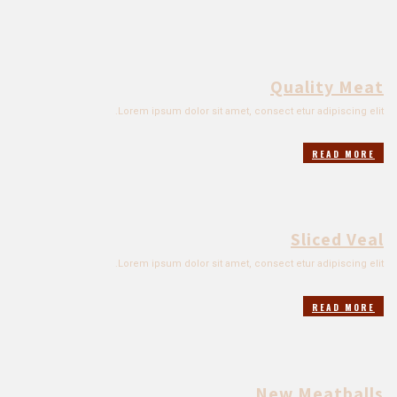
Quality Meat
Lorem ipsum dolor sit amet, consect etur adipiscing elit.
READ MORE
Sliced Veal
Lorem ipsum dolor sit amet, consect etur adipiscing elit.
READ MORE
New Meatballs