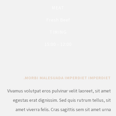
MEAT
Fresh Beef
TIMING
12:00 - 15:00
MORBI MALESUADA IMPERDIET IMPERDIET.
Vivamus volutpat eros pulvinar velit laoreet, sit amet
egestas erat dignissim. Sed quis rutrum tellus, sit
amet viverra felis. Cras sagittis sem sit amet urna